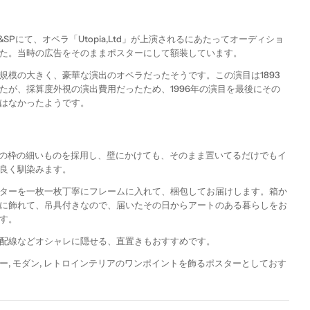
TG&SPにて、オペラ「Utopia,Ltd」が上演されるにあたってオーディショ
た。当時の広告をそのままポスターにして額装しています。
規模の大きく、豪華な演出のオペラだったそうです。この演目は
1893
たが、採算度外視の演出費用だったため、
1996
年の演目を最後にその
はなかったようです。
mの枠の細いものを採用し、壁にかけても、そのまま置いてるだけでもイ
良く馴染みます。
ターを一枚一枚丁寧にフレームに入れて、梱包してお届けします。箱か
に飾れて、吊具付きなので、届いたその日からアートのある暮らしをお
す。
配線などオシャレに隠せる、直置きもおすすめです。
ー, モダン, レトロインテリアのワンポイントを飾るポスターとしておす