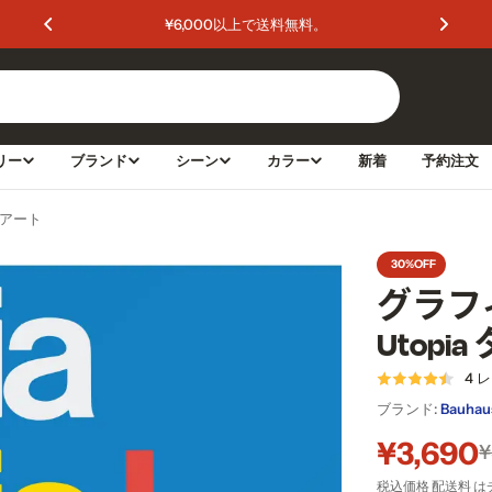
¥6,000以上で送料無料。
リー
ブランド
シーン
カラー
新着
予約注文
ィアート
30%
OFF
グラフ
Utop
4 
ブランド:
Bauhau
¥3,690
セ
通
¥
税込価格
配送料
は