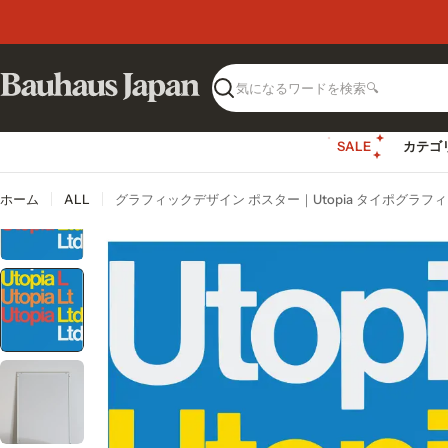
コ
大阪発送のバウハウスデザイン。
ン
テ
ン
ツ
検
へ
索
ス
SALE
カテゴ
キ
ッ
プ
ホーム
ALL
グラフィックデザイン ポスター｜Utopia タイポグラフ