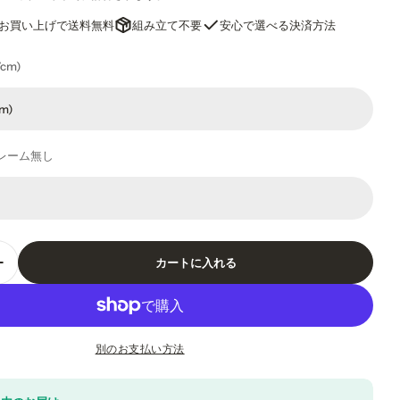
上のお買い上げで送料無料
組み立て不要
安心で選べる決済方法
7cm)
レーム無し
ダルで開く
カートに入れる
クデザイン ポスター｜Utopia タイポグラフィアート
グラフィックデザイン ポスター｜Utopia タイポグラ
別のお支払い方法