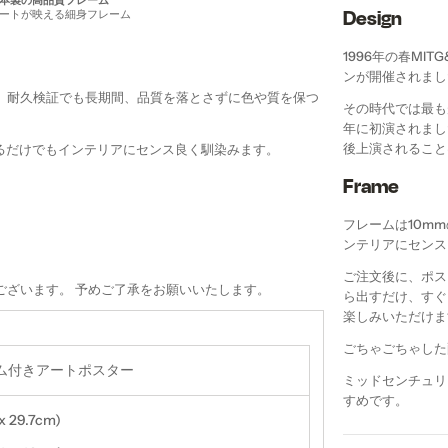
本製の高品質フレーム
Design
ートが映える細身フレーム
1996年の春MI
ンが開催されまし
刷。耐久検証でも長期間、品質を落とさずに色や質を保つ
その時代では最も
年に初演されまし
後上演されること
るだけでもインテリアにセンス良く馴染みます。
Frame
フレームは10m
ンテリアにセンス
ご注文後に、ポス
ございます。 予めご了承をお願いいたします。
ら出すだけ、すぐ
楽しみいただけま
ごちゃごちゃした
ム付きアートポスター
ミッドセンチュリ
すめです。
x 29.7cm)