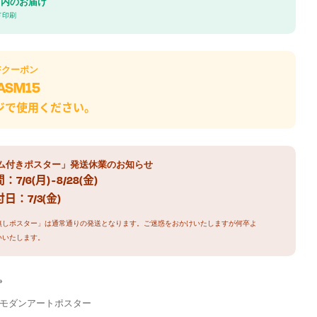
日内のお届け
ド印刷
F
クーポン
ASM15
ジで使用ください。
ム付きポスター」発送休業のお知らせ
7/6(月) - 8/28(金)
日：7/3(金)
無しポスター」は通常通りの発送となります。ご迷惑をおかけいたしますが何卒よ
いいたします。
»
モダンアートポスター