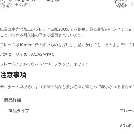
200 g/m² プレミアム紙を使用
日
半光沢加工
ア
紙質は半光沢加工のプレミアム紙200g/㎡を採用。最高品質のインクで印
ことができる耐久性の高さが証明されています。
フレームは10mmの枠の細いものを採用し、壁にかけても、そのまま置いて
ポスターサイズ
：A3/A2/A1/A0
フレーム
：アルミ(シルバー)、ブラック、ホワイト
注意事項
モニター・環境等により実際の商品と多少色味が異なって表示される場合が
商品詳細
製品タイプ
フレー
A3 (42 