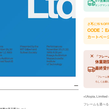
5-7営業
オンデマン
さらに
15％OF
CODE：
E
カートペー
「フレー
休業期間：
最終受付
「フレーム
ろしくお願
。
«Utopia, Limited 
フレームも選べる