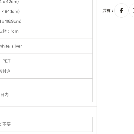
.4 x 42cm)
共有：
4 × 84.1cm)
1 x 118.9cm)
ム枠：1cm
white, silver
PET
具付き
業日内
て不要