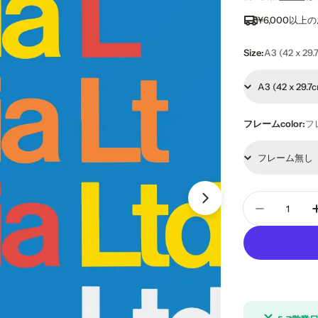
ー
常
¥6,000以
ル
価
Size:
A3 (42 x 29.
価
格
格
フレームcolor:
フ
メディア 9 をモー
数
量
グラフィッ