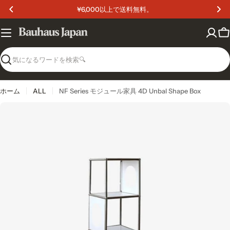
コ
¥6,000以上で送料無料。
ン
テ
ン
カ
ツ
ー
へ
ト
検
ス
索
キ
ッ
ホーム
ALL
NF Series モジュール家具 4D Unbal Shape Box
プ
メディア 0 をモーダルで開く