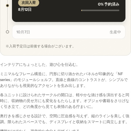
次回入荷
0% 予約済み
8月12日
10月7日
生産中
※入荷予定日は前後する場合がございます。
インテリアにちょっとした、遊び心を仕込む。
ミニマルなフレーム構造に、円形に切り抜かれたパネルが印象的な「NF
series」のモジュールシェルフ。直線と曲線のコントラストが、シンプルで
ありながらも視覚的なアクセントを生み出します。
各ユニットに設けられたサークルの開口は、軽やかな抜け感を演出すると同
時に、収納物の見せ方にも変化をもたらします。オブジェや書籍をさりげな
く引き立て、どの角度から見ても表情のある佇まいに。
奥行きを感じさせる設計で、空間に圧迫感を与えず、縦のラインを美しく強
調。限られたスペースでも、ディスプレイと収納をスマートに両立します。
機能だけでなく、視覚的な余白もデザインする。