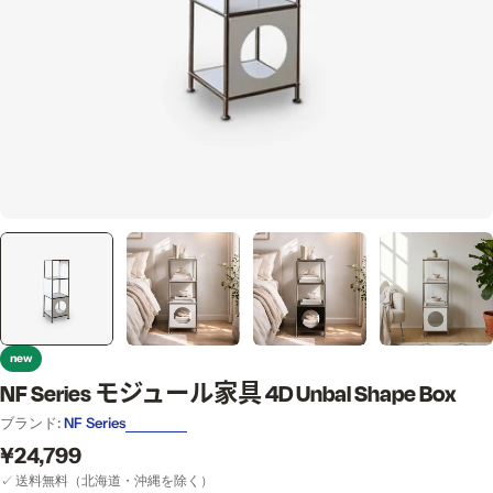
new
NF Series モジュール家具 4D Unbal Shape Box
ブランド:
NF Series
通
¥24,799
常
✓ 送料無料（北海道・沖縄を除く）