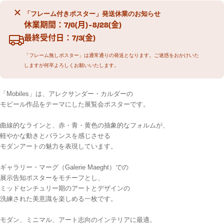
「フレーム付きポスター」発送休業のお知らせ
休業期間：7/6(月) - 8/28(金)
最終受付日：7/3(金)
「フレーム無しポスター」は通常通りの発送となります。ご迷惑をおかけいた
しますが何卒よろしくお願いいたします。
「Mobiles」は、アレクサンダー・カルダーの
モビール作品をテーマにした展覧会ポスターです。
曲線的なラインと、赤・青・黄色の抽象的なフォルムが、
軽やかな動きとバランスを感じさせる
モダンアートの魅力を表現しています。
ギャラリー・マーグ（Galerie Maeght）での
展示告知ポスターをモチーフとし、
ミッドセンチュリー期のアートとデザインの
洗練された美意識を楽しめる一枚です。
モダン、ミニマル、アート志向のインテリアに最適。