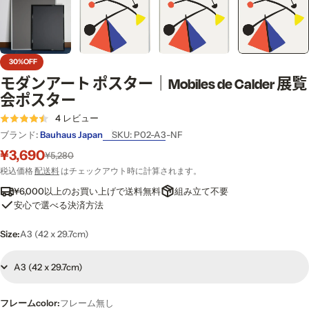
30%
OFF
モダンアート ポスター｜Mobiles de Calder 展覧
会ポスター
4 レビュー
ブランド:
Bauhaus Japan
SKU:
P02-A3-NF
¥3,690
セ
通
¥5,280
ー
常
税込価格
配送料
はチェックアウト時に計算されます。
ル
価
¥6,000以上のお買い上げで送料無料
組み立て不要
価
格
安心で選べる決済方法
格
Size:
A3 (42 x 29.7cm)
フレームcolor:
フレーム無し