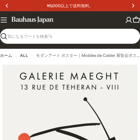
コ
¥6,000以上で送料無料。
ン
テ
ン
カ
ツ
ー
へ
ト
検
ス
索
キ
ッ
ホーム
ALL
モダンアート ポスター｜Mobiles de Calder 展覧会ポスター
プ