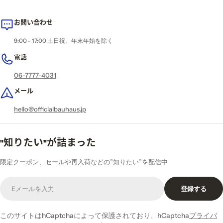
お問い合わせ
9:00 - 17:00 土日祝、年末年始を除く
電話
06-7777-4031
メール
hello@officialbauhaus.jp
"知りたい"が詰まった
限定クーポン、セールや再入荷などの”知りたい”を配信中
E
登録する
メ
ー
ル
このサイトはhCaptchaによって保護されており、hCaptcha
プライバ