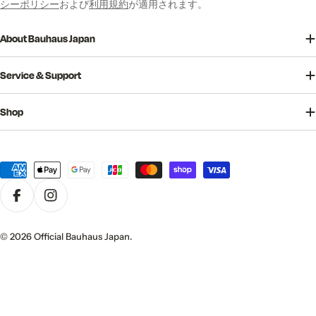
シーポリシー
および
利用規約
が適用されます。
About Bauhaus Japan
Service & Support
Shop
決
済
方
法
© 2026
Official Bauhaus Japan
.