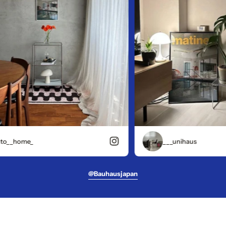
_home_
___unihaus
@bauhausjapan