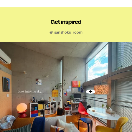
Get inspired
@_sanshoku_room