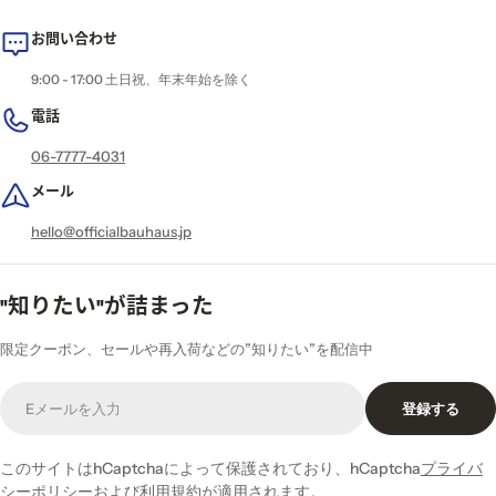
お問い合わせ
9:00 - 17:00 土日祝、年末年始を除く
電話
06-7777-4031
メール
hello@officialbauhaus.jp
"知りたい"が詰まった
限定クーポン、セールや再入荷などの”知りたい”を配信中
E
登録する
メ
ー
ル
このサイトはhCaptchaによって保護されており、hCaptcha
プライバ
シーポリシー
および
利用規約
が適用されます。