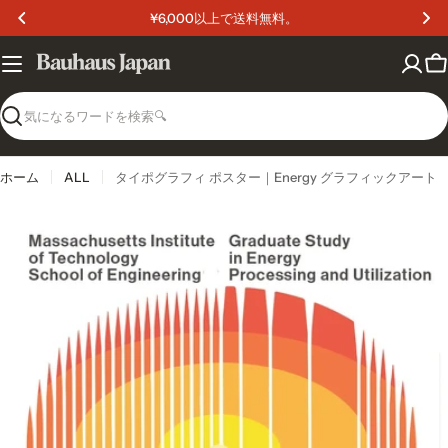
コ
¥6,000以上で送料無料。
ン
テ
ン
カ
ツ
ー
へ
ト
検
ス
索
キ
ッ
ホーム
ALL
タイポグラフィ ポスター｜Energy グラフィックアート
プ