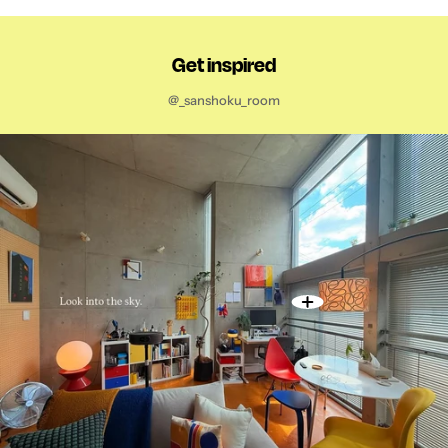
Get inspired
@_sanshoku_room