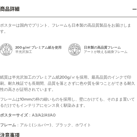
商品詳細
ポスターは国内でプリント、フレームも日本製の高品質製品をお届けしま
す。
200 g/m² プレミアム紙を使用
日本製の高品質フレーム
半光沢加工
アートが映える細身フレーム
紙質は半光沢加工のプレミアム紙200g/㎡を採用。最高品質のインクで印
刷。耐久検証でも長期間、品質を落とさずに色や質を保つことができる耐久
性の高さが証明されています。
フレームは10mmの枠の細いものを採用し、壁にかけても、そのまま置いて
るだけでもインテリアにセンス良く馴染みます。
ポスターサイズ
：A3/A2/A1/A0
フレーム
：アルミ(シルバー)、ブラック、ホワイト
注意事項