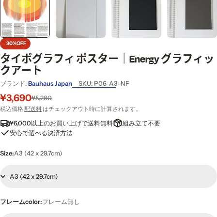
30%
OFF
タイポグラフィ ポスター｜Energy グラフィッ
クアート
ブランド:
Bauhaus Japan
SKU:
P06-A3-NF
¥3,690
セ
通
¥5,280
ー
常
税込価格
配送料
はチェックアウト時に計算されます。
ル
価
¥6,000以上のお買い上げで送料無料
組み立て不要
価
格
安心で選べる決済方法
格
Size:
A3 (42 x 29.7cm)
フレームcolor:
フレーム無し