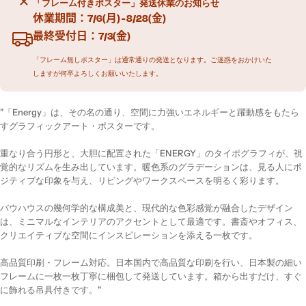
「フレーム付きポスター」発送休業のお知らせ
休業期間：7/6(月) - 8/28(金)
最終受付日：7/3(金)
「フレーム無しポスター」は通常通りの発送となります。ご迷惑をおかけいた
しますが何卒よろしくお願いいたします。
"「Energy」は、その名の通り、空間に力強いエネルギーと躍動感をもたら
すグラフィックアート・ポスターです。
重なり合う円形と、大胆に配置された「ENERGY」のタイポグラフィが、視
覚的なリズムを生み出しています。暖色系のグラデーションは、見る人にポ
ジティブな印象を与え、リビングやワークスペースを明るく彩ります。
バウハウスの幾何学的な構成美と、現代的な色彩感覚が融合したデザイン
は、ミニマルなインテリアのアクセントとして最適です。書斎やオフィス、
クリエイティブな空間にインスピレーションを添える一枚です。
高品質印刷・フレーム対応。日本国内で高品質な印刷を行い、日本製の細い
フレームに一枚一枚丁寧に梱包して発送しています。箱から出すだけ、すぐ
に飾れる吊具付きです。"