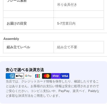
フレーム素材
吊り金具付き
お届けの目安
5-7営業日内
Assembly
組み立てレベル
組み立て不要
決
安心で選べる決済方法
済
方
当店では、クレジットカード情報を保存したり、確認したりするこ
法
とはありません。お客様のお支払い情報は安全に処理されますので
ご安心ください。コンビニ支払いや、PayPay、楽天ペイ、Paidyな
ど多彩な決済方法をご用意しています。