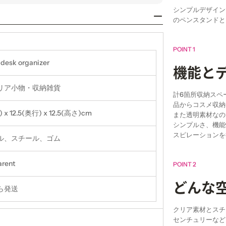
シンプルデザイン
のペンスタンドと
POINT 1
 desk organizer
機能と
リア小物・収納雑貨
計6箇所収納スペ
品からコスメ収納
 x 12.5(奥行) x 12.5(高さ)cm
また透明素材なの
シンプルさ、機能
スピレーションを
ル、スチール、ゴム
arent
POINT 2
どんな
ら発送
クリア素材とスチ
センチュリーなど