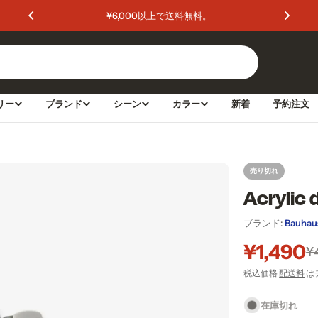
¥6,000以上で送料無料。
リー
ブランド
シーン
カラー
新着
予約注文
売り切れ
Acrylic 
ブランド:
Bauhau
¥1,490
セ
通
¥
税込価格
配送料
は
ー
常
ル
価
在庫切れ