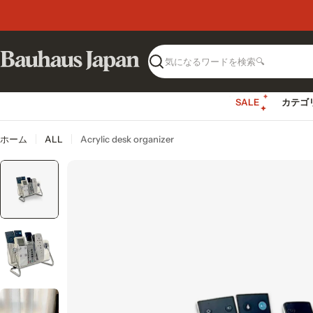
コ
大阪発送のバウハウスデザイン。
ン
テ
ン
ツ
検
へ
索
ス
SALE
カテゴ
キ
ッ
プ
ホーム
ALL
Acrylic desk organizer