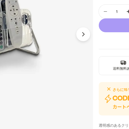
価
格
数
量
Acrylic
格
メディア 1 をモー
送料無料
さらに
15
COD
カート
透明感のあるクリ