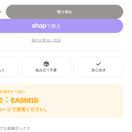
売り切れ
 Desk Organizerの数量を減らす
Acrylic Desk Organizerの数量を追加
別のお支払い方法
ダルで開く
あり
組み立て不要
安心決済
％OFF
クーポン
E：
EASM15
ページで使用ください。
アな収納ボックス