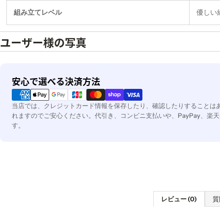
組み立てレベル
優しい
ユーザー様の写真
決
安心で選べる決済方法
済
方
当店では、クレジットカード情報を保存したり、確認したりすることは
法
れますのでご安心ください。代引き、コンビニ支払いや、PayPay、楽天
す。
レビュー (0)
質