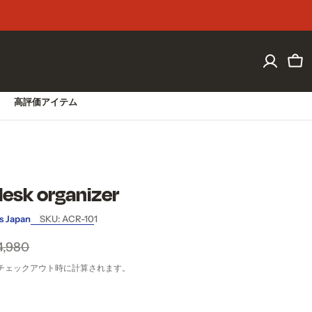
大阪発送のバウハウスデザイン。
カ
ー
ト
高評価アイテム
desk organizer
s Japan
SKU:
ACR-101
4,980
チェックアウト時に計算されます。