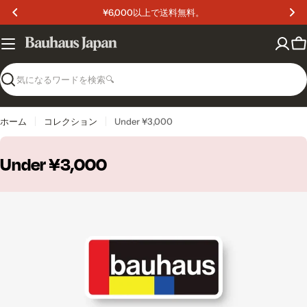
コ
¥6,000以上で送料無料。
ン
テ
ン
カ
ツ
ー
へ
ト
検
ス
索
キ
ッ
ホーム
コレクション
Under ¥3,000
プ
C
Under ¥3,000
o
l
l
e
c
t