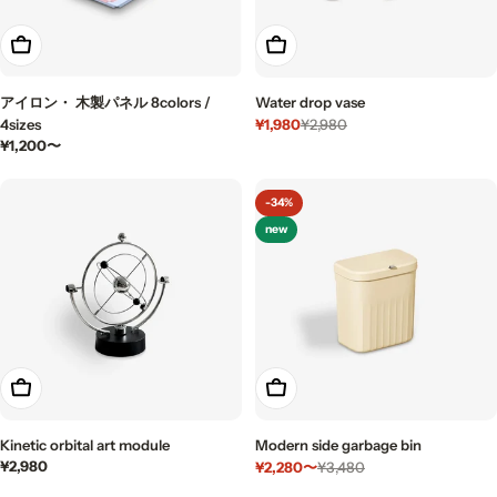
もっと見る
もっと見る
アイロン・ 木製パネル 8colors /
Water drop vase
¥1,980
4sizes
¥2,980
セ
通
通
¥1,200〜
ー
常
常
ル
価
価
価
格
-34%
格
格
new
カートに入れる
もっと見る
Kinetic orbital art module
Modern side garbage bin
通
¥2,980
¥2,280〜
¥3,480
セ
通
常
ー
常