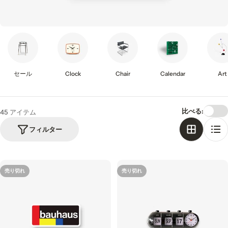
i
o
n
:
セール
Clock
Chair
Calendar
Art
比べる:
45 アイテム
フィルター
売り切れ
売り切れ