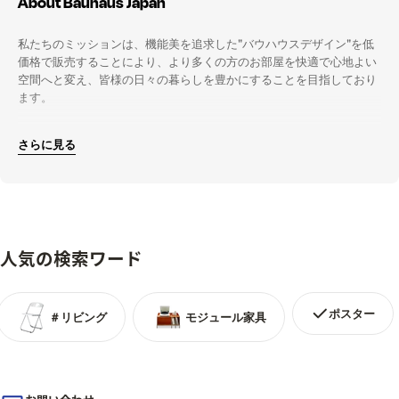
About Bauhaus Japan
私たちのミッションは、機能美を追求した"バウハウスデザイン"を低
価格で販売することにより、より多くの方のお部屋を快適で心地よい
空間へと変え、皆様の日々の暮らしを豊かにすることを目指しており
ます。
「Bauhaus Japan」では、高品質でコンテンポラリーなバウハウスら
さらに見る
しい、ミニマルデザインの家具・照明を主に取り揃えております。
また、どんなスタイルにしたらいいかお悩みの方には、一人暮らしの
お部屋、寝室、デスクから、オフィスやカフェなどの、インテリアの
レイアウトやスタイルの紹介もしています。
人気の検索ワード
家に帰るのが待ち遠しくなるような"小さな楽園"を「Bauhaus
Japan」で作りませんか。
ポスター
＃リビング
モジュール家具