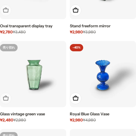
売り切れ
もっと見る
Oval transparent display tray
Stand freeform mirror
¥2,780
¥2,980
¥3,480
¥3,980
セ
通
セ
通
ー
常
ー
常
ル
価
ル
価
売り切れ
-40%
価
格
価
格
格
格
売り切れ
カートに入れる
Glass vintage green vase
Royal Blue Glass Vase
¥2,480
¥2,980
¥2,980
¥4,980
セ
通
セ
通
ー
常
ー
常
ル
価
ル
価
売り切れ