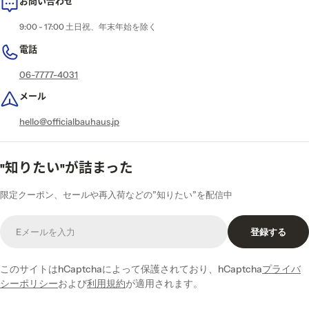
お問い合わせ
9:00 - 17:00 土日祝、年末年始を除く
電話
06-7777-4031
メール
hello@officialbauhaus.jp
"知りたい"が詰まった
限定クーポン、セールや再入荷などの”知りたい”を配信中
E
登録する
メ
ー
ル
このサイトはhCaptchaによって保護されており、hCaptcha
プライバ
シーポリシー
および
利用規約
が適用されます。