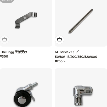
価
格
価
格
格
格
売り切れ
もっと見る
The Frigg 天板受け
NF Series パイプ
通
¥300
50/80/118/200/350/520/600
常
通
¥250〜
価
常
格
価
格