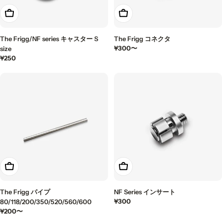
カートに入れる
もっと見る
The Frigg/NF series キャスター S
The Frigg コネクタ
通
¥300〜
size
常
通
¥250
価
常
格
価
格
もっと見る
カートに入れる
The Frigg パイプ
NF Series インサート
通
¥300
80/118/200/350/520/560/600
常
通
¥200〜
価
常