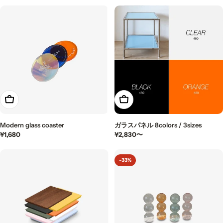
ル
価
ー
常
価
格
ル
価
格
価
格
格
もっと見る
もっと見る
Modern glass coaster
ガラスパネル 8colors / 3sizes
通
¥1,680
通
¥2,830〜
常
常
価
価
-33%
格
格