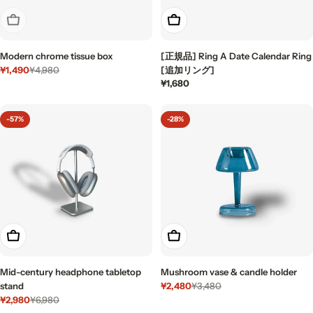
売り切れ
もっと見る
Modern chrome tissue box
[正規品] Ring A Date Calendar Ring
¥1,490
¥4,980
[追加リング]
セ
通
通
¥1,680
ー
常
常
ル
価
価
価
格
-57%
-28%
格
格
カートに入れる
もっと見る
Mid-century headphone tabletop
Mushroom vase & candle holder
¥2,480
stand
¥3,480
セ
通
¥2,980
¥6,980
ー
常
セ
通