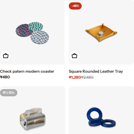
ル
価
ル
価
-48%
価
格
価
格
格
格
もっと見る
もっと見る
Check patern modern coaster
Square Rounded Leather Tray
通
¥480
¥1,280
¥2,480
セ
通
常
ー
常
価
ル
価
売り切れ
格
価
格
格