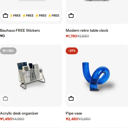
もっと見る
もっと見る
FREE
FREE
FREE
FREE
FREE
FREE
Bauhaus FREE Stickers
Modern retro table clock
通
¥0
¥1,790
¥5,980
セ
通
常
ー
常
価
ル
価
売り切れ
-37%
格
価
格
格
売り切れ
もっと見る
Acrylic desk organizer
Pipe vase
¥1,490
¥2,480
¥4,980
¥3,980
セ
通
セ
通
ー
常
ー
常