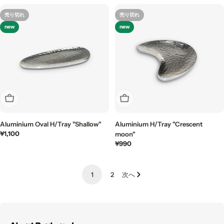
格
価
売り切れ
売り切れ
格
new
new
売り切れ
売り切れ
Aluminium Oval H/Tray "Shallow"
Aluminium H/Tray "Crescent
通
¥1,100
moon"
常
通
¥990
価
常
格
価
格
1
2
次へ