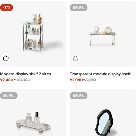
価
ル
価
-37%
売り切れ
格
価
格
格
もっと見る
売り切れ
Modern display shelf 2 sizes
Transparent module display shelf
¥2,480〜
¥2,980
¥3,980
¥3,980
セ
通
セ
通
ー
常
ー
常
ル
価
ル
価
売り切れ
売り切れ
価
格
価
格
格
格