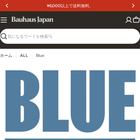
コ
¥6,000以上で送料無料。
ン
テ
ン
カ
ツ
ー
へ
ト
検
ス
索
キ
ッ
ホーム
ALL
Blue
プ