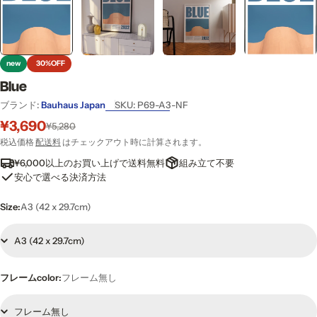
new
30%
OFF
Blue
ブランド:
Bauhaus Japan
SKU:
P69-A3-NF
¥3,690
セ
通
¥5,280
ー
常
税込価格
配送料
はチェックアウト時に計算されます。
ル
価
¥6,000以上のお買い上げで送料無料
組み立て不要
価
格
安心で選べる決済方法
格
Size:
A3 (42 x 29.7cm)
フレームcolor:
フレーム無し