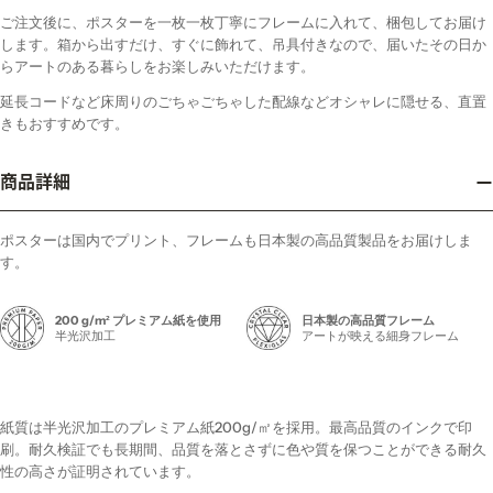
ご注文後に、ポスターを一枚一枚丁寧にフレームに入れて、梱包してお届け
します。箱から出すだけ、すぐに飾れて、吊具付きなので、届いたその日か
らアートのある暮らしをお楽しみいただけます。
延長コードなど床周りのごちゃごちゃした配線などオシャレに隠せる、直置
きもおすすめです。
商品詳細
ポスターは国内でプリント、フレームも日本製の高品質製品をお届けしま
す。
200 g/m² プレミアム紙を使用
日本製の高品質フレーム
半光沢加工
アートが映える細身フレーム
紙質は半光沢加工のプレミアム紙200g/㎡を採用。最高品質のインクで印
刷。耐久検証でも長期間、品質を落とさずに色や質を保つことができる耐久
性の高さが証明されています。