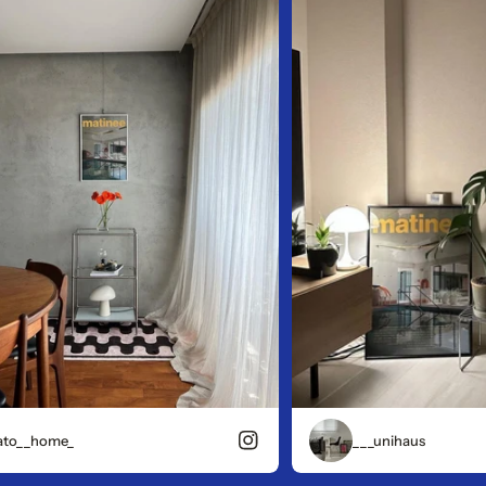
_home_
___unihaus