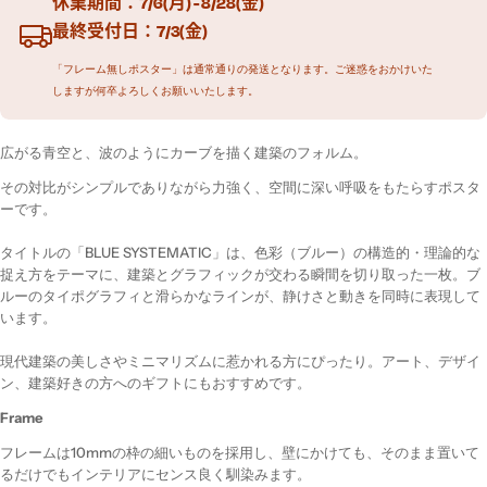
休業期間：7/6(月) - 8/28(金)
最終受付日：7/3(金)
「フレーム無しポスター」は通常通りの発送となります。ご迷惑をおかけいた
しますが何卒よろしくお願いいたします。
広がる青空と、波のようにカーブを描く建築のフォルム。
その対比がシンプルでありながら力強く、空間に深い呼吸をもたらすポスタ
ーです。
タイトルの「BLUE SYSTEMATIC」は、色彩（ブルー）の構造的・理論的な
捉え方をテーマに、建築とグラフィックが交わる瞬間を切り取った一枚。ブ
ルーのタイポグラフィと滑らかなラインが、静けさと動きを同時に表現して
います。
現代建築の美しさやミニマリズムに惹かれる方にぴったり。アート、デザイ
ン、建築好きの方へのギフトにもおすすめです。
Frame
フレームは10mmの枠の細いものを採用し、壁にかけても、そのまま置いて
るだけでもインテリアにセンス良く馴染みます。