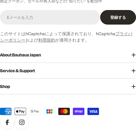
限定クーポン、セールや再入荷などの”知りたい”を配信中
E
登録する
メ
ー
ル
このサイトはhCaptchaによって保護されており、hCaptcha
プライバ
シーポリシー
および
利用規約
が適用されます。
About Bauhaus Japan
Service & Support
Shop
決
済
方
法