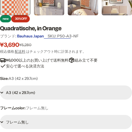
new
30%
OFF
Quadratische, in Orange
ブランド:
Bauhaus Japan
SKU:
P50-A3-NF
¥3,690
セ
通
¥5,280
ー
常
税込価格
配送料
はチェックアウト時に計算されます。
ル
価
¥6,000以上のお買い上げで送料無料
組み立て不要
価
格
安心で選べる決済方法
格
Size:
A3 (42 x 29.7cm)
フレームcolor:
フレーム無し