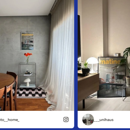
_home_
___unihaus