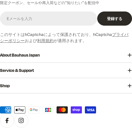
限定クーポン、セールや再入荷などの”知りたい”を配信中
E
登録する
メ
ー
ル
このサイトはhCaptchaによって保護されており、hCaptcha
プライバ
シーポリシー
および
利用規約
が適用されます。
About Bauhaus Japan
Service & Support
Shop
決
済
方
法