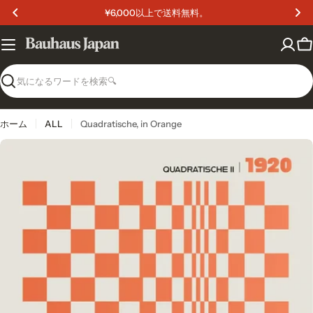
コ
¥6,000以上で送料無料。
ン
テ
ン
カ
ツ
ー
へ
ト
検
ス
索
キ
ッ
ホーム
ALL
Quadratische, in Orange
プ