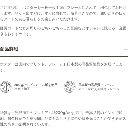
ご注文後に、ポスターを一枚一枚丁寧にフレームに入れて、梱包してお届け
します。箱から出すだけ、すぐに飾れて、吊具付きなので、届いたその日か
らアートのある暮らしをお楽しみいただけます。
延長コードなど床周りのごちゃごちゃした配線などオシャレに隠せる、直置
きもおすすめです。
商品詳細
ポスターは国内でプリント、フレームも日本製の高品質製品をお届けしま
す。
200 g/m² プレミアム紙を使用
日本製の高品質フレーム
半光沢加工
アートが映える細身フレーム
紙質は半光沢加工のプレミアム紙200g/㎡を採用。最高品質のインクで印
刷。耐久検証でも長期間、品質を落とさずに色や質を保つことができる耐久
性の高さが証明されています。