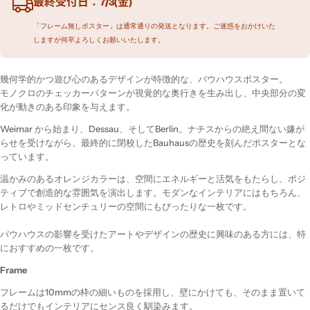
最終受付日：7/3(金)
「フレーム無しポスター」は通常通りの発送となります。ご迷惑をおかけいた
しますが何卒よろしくお願いいたします。
幾何学的かつ遊び心のあるデザインが特徴的な、バウハウスポスター。
モノクロのチェッカーパターンが視覚的な奥行きを生み出し、中央部分の変
化が動きのある印象を与えます。
Weimar から始まり、Dessau、そしてBerlin。ナチスからの絶え間ない嫌が
らせを受けながら、最終的に閉校したBauhausの歴史を刻んだポスターとな
っています。
温かみのあるオレンジカラーは、空間にエネルギーと活気をもたらし、ポジ
ティブで創造的な雰囲気を演出します。モダンなインテリアにはもちろん、
レトロやミッドセンチュリーの空間にもぴったりな一枚です。
バウハウスの影響を受けたアートやデザインの歴史に興味のある方には、特
におすすめの一枚です。
Frame
フレームは10mmの枠の細いものを採用し、壁にかけても、そのまま置いて
るだけでもインテリアにセンス良く馴染みます。