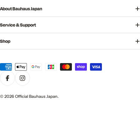
About Bauhaus Japan
Service & Support
Shop
決
済
方
法
© 2026
Official Bauhaus Japan
.