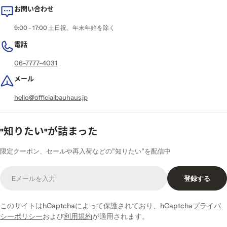
お問い合わせ
9:00 - 17:00 土日祝、年末年始を除く
電話
06-7777-4031
メール
hello@officialbauhaus.jp
"知りたい"が詰まった
限定クーポン、セールや再入荷などの”知りたい”を配信中
E
登録する
メ
ー
ル
このサイトはhCaptchaによって保護されており、hCaptcha
プライバ
シーポリシー
および
利用規約
が適用されます。