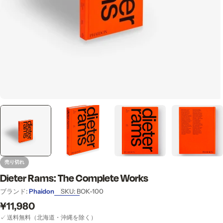
売り切れ
Dieter Rams: The Complete Works
ブランド:
Phaidon
SKU:
BOK-100
通
¥11,980
常
✓ 送料無料（北海道・沖縄を除く）