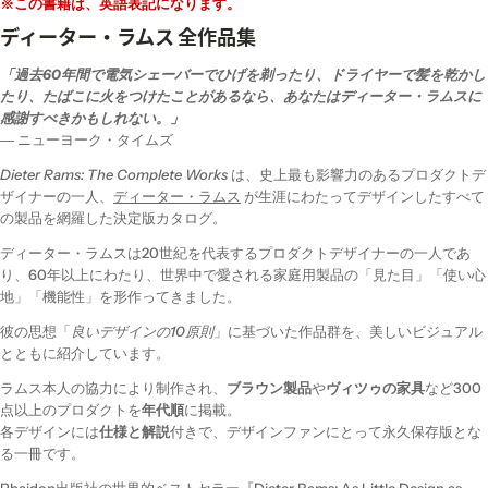
※この書籍は、英語表記になります。
ディーター・ラムス 全作品集
「過去60年間で電気シェーバーでひげを剃ったり、ドライヤーで髪を乾かし
たり、たばこに火をつけたことがあるなら、あなたはディーター・ラムスに
感謝すべきかもしれない。」
― ニューヨーク・タイムズ
Dieter Rams: The Complete Works
は、史上最も影響力のあるプロダクトデ
ザイナーの一人、
ディーター・ラムス
が生涯にわたってデザインしたすべて
の製品を網羅した決定版カタログ。
ディーター・ラムスは20世紀を代表するプロダクトデザイナーの一人であ
り、60年以上にわたり、世界中で愛される家庭用製品の「見た目」「使い心
地」「機能性」を形作ってきました。
彼の思想「
良いデザインの10原則
」に基づいた作品群を、美しいビジュアル
とともに紹介しています。
ラムス本人の協力により制作され、
ブラウン製品
や
ヴィツゥの家具
など300
点以上のプロダクトを
年代順
に掲載。
各デザインには
仕様と解説
付きで、デザインファンにとって永久保存版とな
る一冊です。
Phaidon出版社の世界的ベストセラー『Dieter Rams: As Little Design as