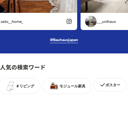
o__home_
___unihaus
@bauhausjapan
人気の検索ワード
ポスター
＃リビング
モジュール家具