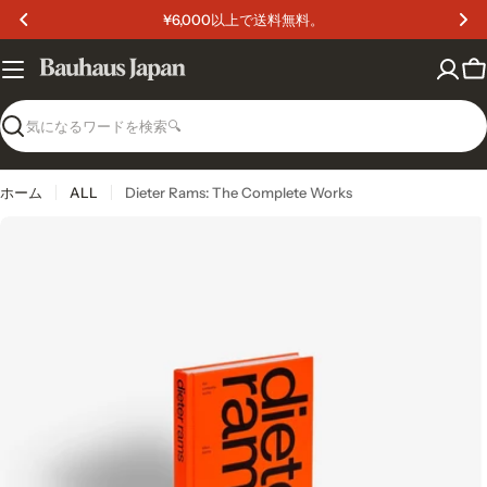
コ
¥6,000以上で送料無料。
ン
テ
ン
カ
ツ
ー
へ
ト
検
ス
索
キ
ッ
ホーム
ALL
Dieter Rams: The Complete Works
プ
メディア 0 をモーダルで開く