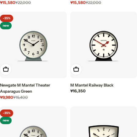
¥15,580
¥15,580
¥22,000
¥22,000
セ
通
セ
通
ー
常
ー
常
ル
価
ル
価
-35%
価
格
価
格
new
格
格
カートに入れる
カートに入れる
Newgate M Mantel Theater
M Mantel Railway Black
通
¥16,350
Asparagus Green
常
¥9,980
¥15,400
セ
通
価
ー
常
格
ル
価
-35%
価
格
new
格