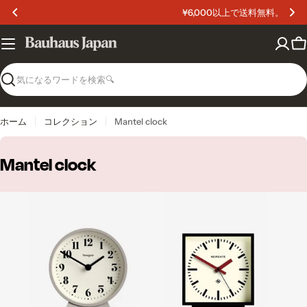
コ
¥6,000以上で送料無料。
ン
テ
ン
カ
ツ
ー
へ
ト
検
ス
索
キ
ッ
ホーム
コレクション
Mantel clock
プ
C
Mantel clock
o
l
l
e
c
t