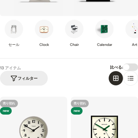
i
o
n
:
セール
Clock
Chair
Calendar
Art
比べる:
13 アイテム
フィルター
売り切れ
売り切れ
new
new