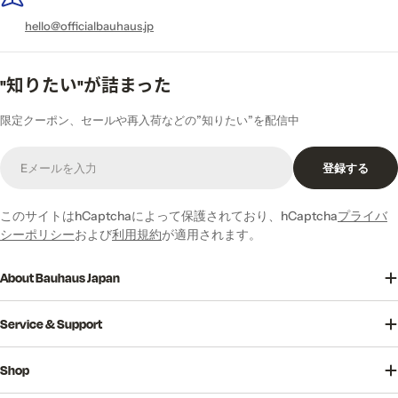
hello@officialbauhaus.jp
"知りたい"が詰まった
限定クーポン、セールや再入荷などの”知りたい”を配信中
E
登録する
メ
ー
ル
このサイトはhCaptchaによって保護されており、hCaptcha
プライバ
シーポリシー
および
利用規約
が適用されます。
About Bauhaus Japan
Service & Support
Shop