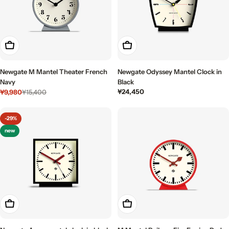
カートに入れる
カートに入れる
Newgate M Mantel Theater French
Newgate Odyssey Mantel Clock in
Navy
Black
通
¥24,450
¥9,980
¥15,400
セ
通
常
ー
常
価
ル
価
-29%
格
価
格
new
格
カートに入れる
カートに入れる