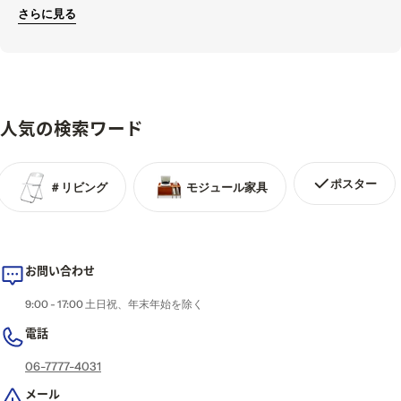
「Bauhaus Japan」では、高品質でコンテンポラリーなバウハウスら
さらに見る
しい、ミニマルデザインの家具・照明を主に取り揃えております。
また、どんなスタイルにしたらいいかお悩みの方には、一人暮らしの
お部屋、寝室、デスクから、オフィスやカフェなどの、インテリアの
レイアウトやスタイルの紹介もしています。
人気の検索ワード
家に帰るのが待ち遠しくなるような"小さな楽園"を「Bauhaus
Japan」で作りませんか。
ポスター
＃リビング
モジュール家具
お問い合わせ
9:00 - 17:00 土日祝、年末年始を除く
電話
06-7777-4031
メール