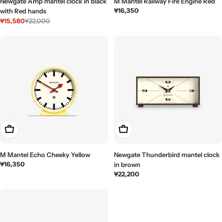
Newgate Amp mantel clock in black
M Mantel Railway Fire Engine Red
通
¥16,350
with Red hands
常
¥15,580
¥22,000
セ
通
価
ー
常
格
ル
価
価
格
格
カートに入れる
カートに入れる
M Mantel Echo Cheeky Yellow
Newgate Thunderbird mantel clock
通
¥16,350
in brown
常
通
¥22,200
価
常
格
価
格