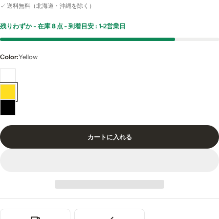
ー
常
✓ 送料無料（北海道・沖縄を除く）
ル
価
残りわずか - 在庫
8 点
- 到着目安 : 1-2営業日
価
格
格
Color:
Yellow
カートに入れる