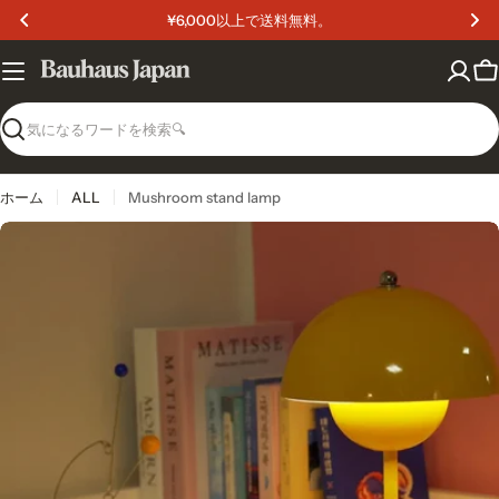
コ
¥6,000以上で送料無料。
ン
テ
ン
カ
ツ
ー
へ
ト
検
ス
索
キ
ッ
ホーム
ALL
Mushroom stand lamp
プ
メディア 4 をモーダルで開く