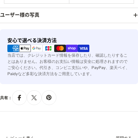
ユーザー様の写真
決
安心で選べる決済方法
済
方
当店では、クレジットカード情報を保存したり、確認したりするこ
法
とはありません。お客様のお支払い情報は安全に処理されますので
ご安心ください。代引き、コンビニ支払いや、PayPay、楽天ペイ、
Paidyなど多彩な決済方法をご用意しています。
共有：
レビューを書く
質問する