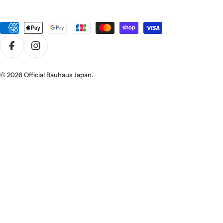
決
済
方
法
© 2026
Official Bauhaus Japan
.