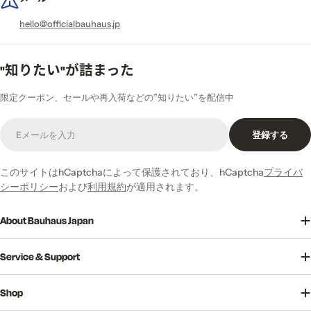
hello@officialbauhaus.jp
"知りたい"が詰まった
限定クーポン、セールや再入荷などの”知りたい”を配信中
E
登録する
メ
ー
ル
このサイトはhCaptchaによって保護されており、hCaptcha
プライバ
シーポリシー
および
利用規約
が適用されます。
About Bauhaus Japan
Service & Support
Shop