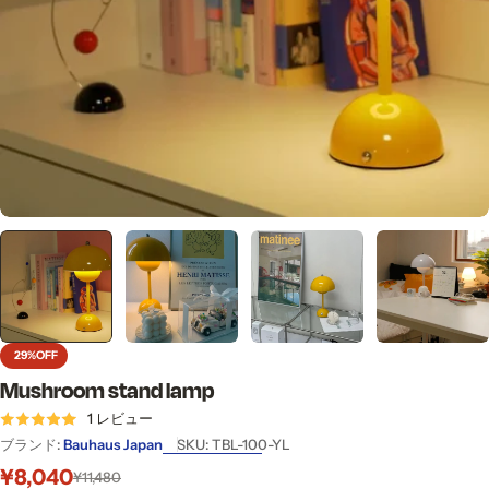
29%
OFF
Mushroom stand lamp
1 レビュー
ブランド:
Bauhaus Japan
SKU:
TBL-100-YL
¥8,040
セ
通
¥11,480