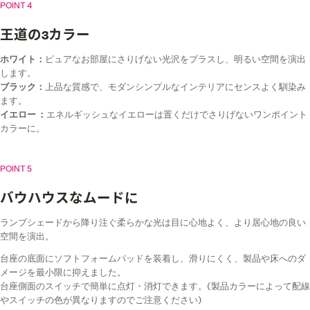
POINT 4
王道の3カラー
ホワイト：
ピュアなお部屋にさりげない光沢をプラスし、明るい空間を演出
します。
ブラック：
上品な質感で、モダンシンプルなインテリアにセンスよく馴染み
ます。
イエロー ：
エネルギッシュなイエローは置くだけでさりげないワンポイント
カラーに。
POINT 5
バウハウスなムードに
ランプシェードから降り注ぐ柔らかな光は目に心地よく、より居心地の良い
空間を演出。
台座の底面にソフトフォームパッドを装着し、滑りにくく、製品や床へのダ
メージを最小限に抑えました。
台座側面のスイッチで簡単に点灯・消灯できます。(製品カラーによって配線
やスイッチの色が異なりますのでご注意ください)