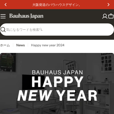
コ
大阪発送のバウハウスデザイン。
ン
テ
ン
カ
ツ
ー
へ
ト
検
ス
索
キ
ッ
ホーム
News
Happy new year 2024
プ