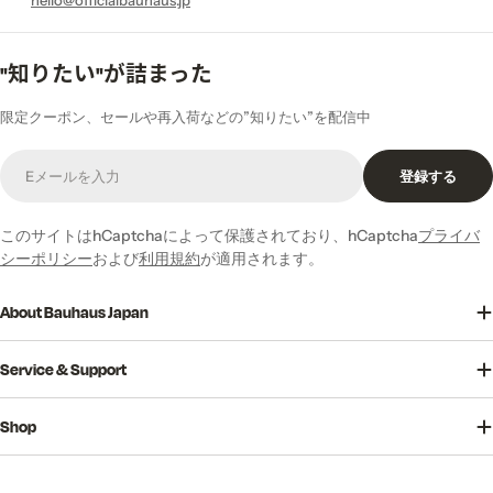
"知りたい"が詰まった
限定クーポン、セールや再入荷などの”知りたい”を配信中
E
登録する
メ
ー
ル
このサイトはhCaptchaによって保護されており、hCaptcha
プライバ
シーポリシー
および
利用規約
が適用されます。
About Bauhaus Japan
Service & Support
Shop